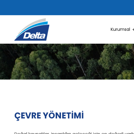
Kurumsal
ÇEVRE YÖNETİMİ
Doğal kaynaklar, insanlığın geleceği için en değerli varlı