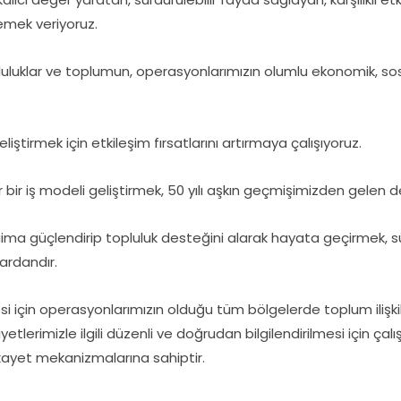
 emek veriyoruz.
topluluklar ve toplumun, operasyonlarımızın olumlu ekonomik, so
liştirmek için etkileşim fırsatlarını artırmaya çalışıyoruz.
ir bir iş modeli geliştirmek, 50 yılı aşkın geçmişimizden gelen
daima güçlendirip topluluk desteğini alarak hayata geçirmek, s
ardandır.
esi için operasyonlarımızın olduğu tüm bölgelerde toplum iliş
iyetlerimizle ilgili düzenli ve doğrudan bilgilendirilmesi için çal
kayet mekanizmalarına sahiptir.