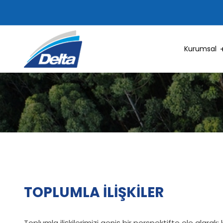
Kurumsal
TOPLUMLA İLİŞKİLER
Toplumla ilişkilerimizi geniş bir perspektifte ele alarak; 