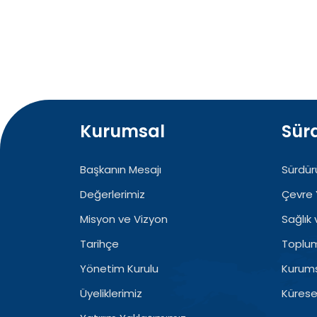
Kurumsal
Sürd
Başkanın Mesajı
Sürdürü
Değerlerimiz
Çevre 
Misyon ve Vizyon
Sağlık
Tarihçe
Topluml
Yönetim Kurulu
Kurums
Üyeliklerimiz
Küresel