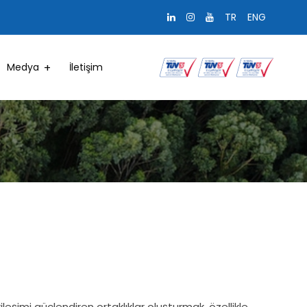
TR
ENG
Medya
İletişim
kileşimi güçlendiren ortaklıklar oluşturmak, özellikle